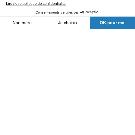
Nos agences
Qui sommes-nous
Actualités
FAQ
Nous contacter
Suivez nous
Une filiale Bergerat Monnoyeur