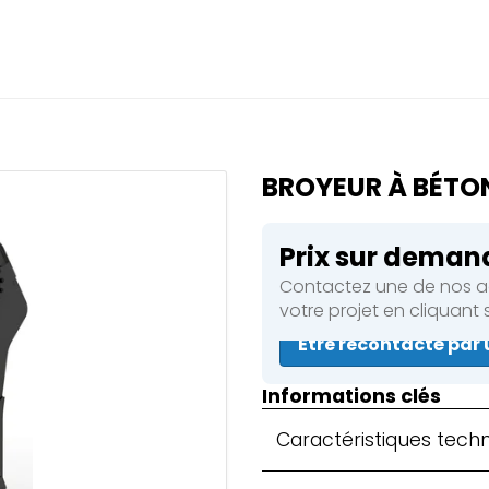
Fermer
ez une réservation en cour
 de réservation en cours
BROYEUR À BÉTO
s
Prix sur deman
Contactez une de nos ag
 & Compacteurs
votre projet en cliquant
Être recontacté par 
s
Informations clés
Caractéristiques tech