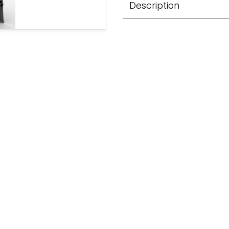
Description
nt
nt et recyclage