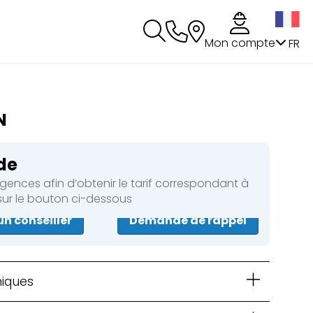
s
Mon compte
FR
N
de
ences afin d’obtenir le tarif correspondant à
 sur le bouton ci-dessous
un conseiller
Demande de rappel
niques