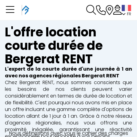
FR
Vous avez une
réservation en cours
L'offre location
Vous n'avez pas de réservation en cours
courte durée de
Bergerat RENT
L'expert de la courte durée d'une journée à 1 an
avec nos agences régionales Bergerat RENT
Chez Bergerat RENT, nous sommes conscients que
les besoins de nos clients peuvent varier
considérablement en termes de durée de location et
de flexibilité. C'est pourquoi nous avons mis en place
un offre incluant une gamme complète d'options de
location allant de 1 jour à 1 an. Grâce à notre réseau
d'agences régionales, nous vous offrons une
proximité inégalée, garantissant une réactivité
Nous définissons avec vous le cahier des charges
exceptionnelle pour répondre à vos besoins.