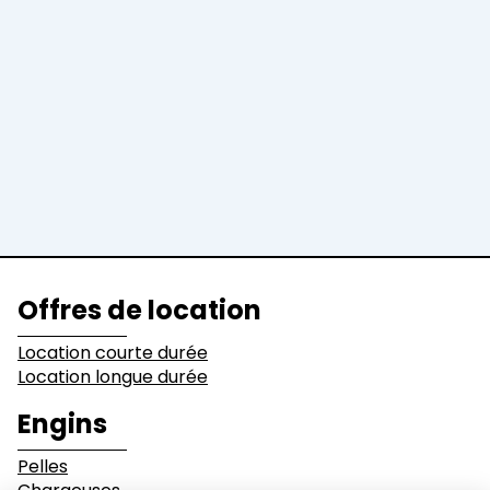
Engins
Pelles
Chargeuses
Niveleuses &
Bulldozers
Compacteurs
Tombereaux
Equipements
Secteurs d'activité
Offres de location
Bâtiments
Démolition
Location courte durée
Location longue durée
Industrie
Terrassement
Engins
Pelles
Environnement et
Mines & Carrières