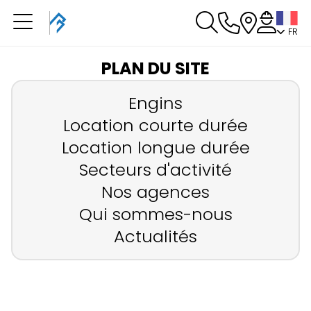
FR
Vous avez une
réservation en cours
PLAN DU SITE
Vous n'avez pas de réservation en cours
Engins
Location courte durée
Location longue durée
Secteurs d'activité
Nos agences
Qui sommes-nous
Actualités
Fermer