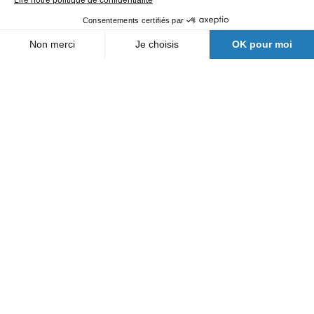
Nos agences
Qui sommes-nous
Actualités
FAQ
Nous contacter
Suivez nous
Une filiale Bergerat Monnoyeur
Mentions légales
Documents relatifs aux données machines