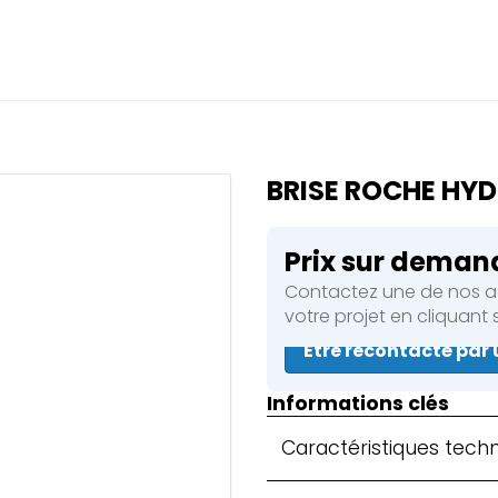
Fermer
ez une réservation en cour
 de réservation en cours
BRISE ROCHE HYD
s
Prix sur deman
Contactez une de nos ag
 & Compacteurs
votre projet en cliquant
Être recontacté par 
s
Informations clés
Caractéristiques tech