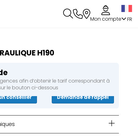
s
Mon compte
FR
RAULIQUE H190
de
ences afin d’obtenir le tarif correspondant à
 sur le bouton ci-dessous
un conseiller
Demande de rappel
niques