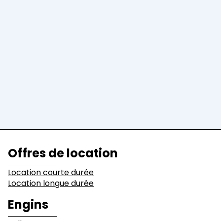
Location longue durée
Engins
Pelles
Chargeuses
Niveleuses &
Bulldozers
Compacteurs
Tombereaux
Equipements
Secteurs d'activité
Offres de location
Bâtiments
Démolition
Location courte durée
Location longue durée
Industrie
Terrassement
Engins