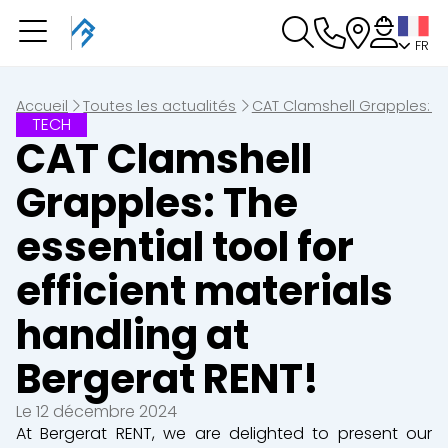
FR
Vous avez une
réservation en cours
Vous n'avez pas de réservation en cours
Accueil
Toutes les actualités
CAT Clamshell Grapples: The
TECH
CAT Clamshell
Grapples: The
essential tool for
efficient materials
handling at
Bergerat RENT!
Le 12 décembre 2024
At Bergerat RENT, we are delighted to present our