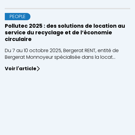
PEOPLE
Pollutec 2025 : des solutions de location au
service du recyclage et de l’économie
circulaire
Du 7 au 10 octobre 2025, Bergerat RENT, entité de
Bergerat Monnoyeur spécialisée dans la locat...
Voir l'article
Fermer
Location courte durée
Location longue durée
Engins