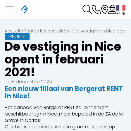
FR
Vous avez une
réservation en cours
Vous n'avez pas de réservation en cours
Accueil
Toutes les actualités
De vestiging in Nice opent i
PEOPLE
De vestiging in Nice
opent in februari
2021!
Le 18 décembre 2024
Een nieuw filiaal van Bergerat RENT
in Nice!
Het aanbod van Bergerat RENT zal binnenkort
beschikbaar zijn in Nice, meer bepaald in de ZA de la
Grave in Carros!
Ook hier is een brede selectie graafmachines op