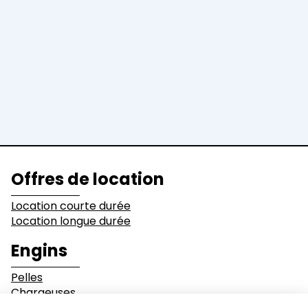
Pelles
Chargeuses
Niveleuses &
Bulldozers
Compacteurs
Tombereaux
Equipements
Secteurs d'activité
Offres de location
Bâtiments
Démolition
Location courte durée
Location longue durée
Industrie
Terrassement
Engins
Pelles
Environnement et
Mines & Carrières
Chargeuses
recyclage
Bulldozers