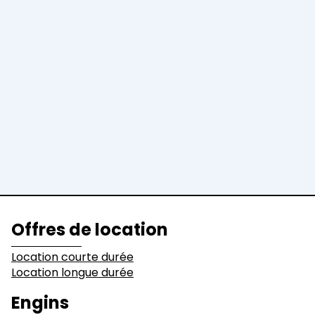
Location longue durée
Engins
Pelles
Chargeuses
Niveleuses &
Bulldozers
Compacteurs
Tombereaux
Equipements
Secteurs d'activité
Offres de location
Bâtiments
Démolition
Location courte durée
Location longue durée
Industrie
Terrassement
Engins