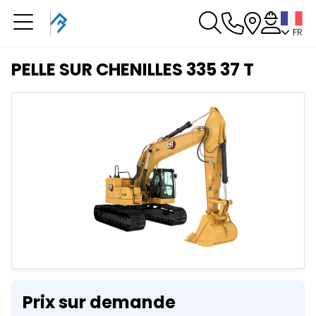
FR
Vous avez une
réservation en cours
PELLE SUR CHENILLES 335 37 T
Vous n'avez pas de réservation en cours
Prix sur demande