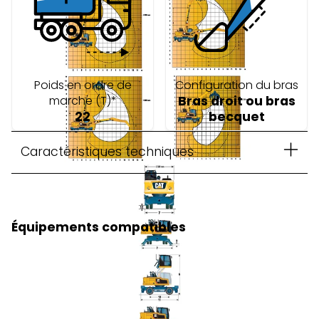
Poids en ordre de
Configuration du bras
marche (T)*
Bras droit ou bras
22
becquet
Caractéristiques techniques
Équipements compatibles
Grappin à griffes