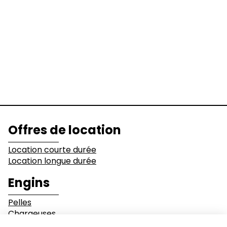
Pelles
Chargeuses
Niveleuses &
Bulldozers
Compacteurs
Tombereaux
Equipements
Secteurs d'activité
Offres de location
Bâtiments
Démolition
Location courte durée
Location longue durée
Industrie
Terrassement
Engins
Pelles
Environnement et
Mines & Carrières
Chargeuses
recyclage
Bulldozers