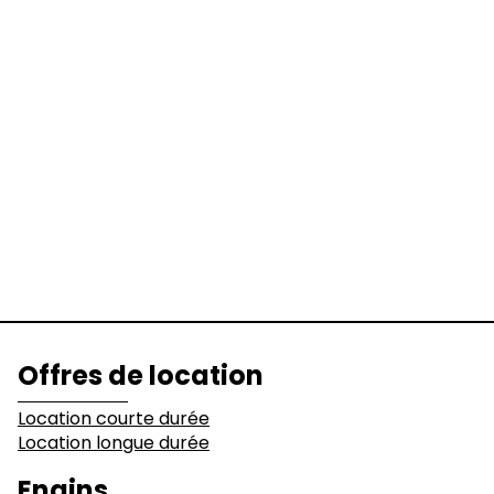
Location longue durée
Engins
Pelles
Chargeuses
Niveleuses &
Bulldozers
Compacteurs
Tombereaux
Equipements
Secteurs d'activité
Offres de location
Bâtiments
Démolition
Location courte durée
Location longue durée
Industrie
Terrassement
Engins