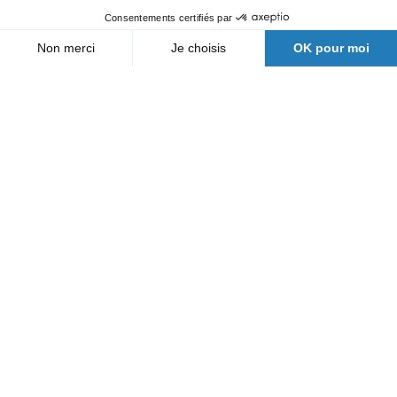
Nos agences
Qui sommes-nous
Actualités
FAQ
Nous contacter
Suivez nous
Une filiale Bergerat Monnoyeur
Mentions légales
Documents relatifs aux données machines
Conditions générales de location
Politique des données personnelles