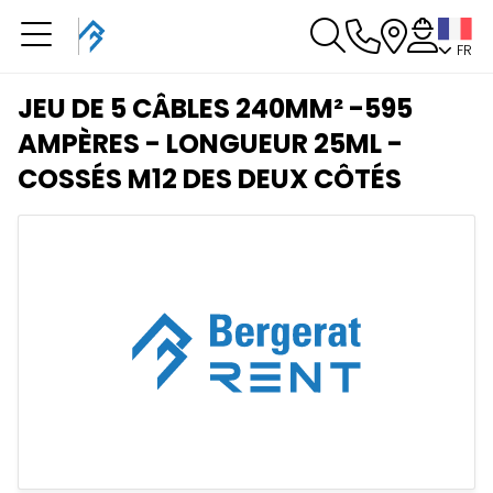
FR
Vous avez une
réservation en cours
JEU DE 5 CÂBLES 240MM² -595
Vous n'avez pas de réservation en cours
AMPÈRES - LONGUEUR 25ML -
COSSÉS M12 DES DEUX CÔTÉS