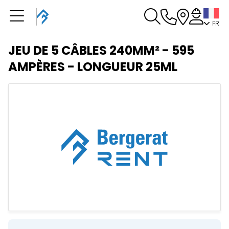
FR
Vous avez une
réservation en cours
JEU DE 5 CÂBLES 240MM² - 595
Vous n'avez pas de réservation en cours
AMPÈRES - LONGUEUR 25ML