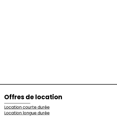
Location courte durée
Location longue durée
Engins
Pelles
Chargeuses
Niveleuses &
Bulldozers
Compacteurs
Tombereaux
Equipements
Secteurs d'activité
Offres de location
Bâtiments
Démolition
Location courte durée
Location longue durée