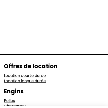
Engins
Pelles
Chargeuses
Niveleuses &
Bulldozers
Compacteurs
Tombereaux
Equipements
Secteurs d'activité
Offres de location
Bâtiments
Démolition
Location courte durée
Location longue durée
Industrie
Terrassement
Engins
Pelles
Environnement et
Mines & Carrières
Chargeuses
recyclage