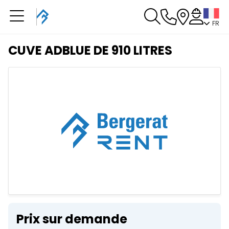
FR
Vous avez une
réservation en cours
CUVE ADBLUE DE 910 LITRES
Vous n'avez pas de réservation en cours
Prix sur demande