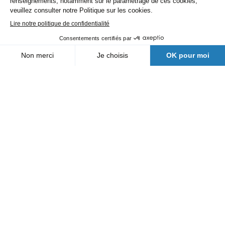
Environnement et recyclage
Chargeuse sur pneus 930 spéciale industrie
VRD
Prix sur demande
Nos agences
Qui sommes-nous
Actualités
FAQ
Nous contacter
Suivez nous
Une filiale Bergerat Monnoyeur