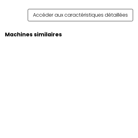
Accéder aux caractéristiques détaillées
Machines similaires
Chargeuse sur pneus 926
Prix sur demande
Chargeuse sur pneus 930
Prix sur demande