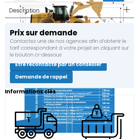
Description
Prix sur demande
Contactez une de nos agences afin d’obtenir le
tarif correspondant à votre projet en cliquant sur
le bouton ci-dessous
Être recontacté par un conseiller
Demande de rappel
Informations clés