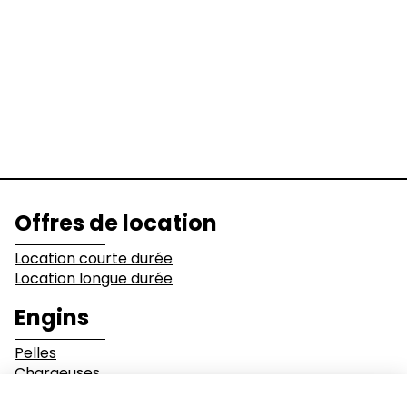
Pelles
Chargeuses
Niveleuses &
Bulldozers
Compacteurs
Tombereaux
Equipements
Secteurs d'activité
Offres de location
Bâtiments
Démolition
Location courte durée
Location longue durée
Industrie
Terrassement
Engins
Pelles
Environnement et
Mines & Carrières
Chargeuses
recyclage
Bulldozers