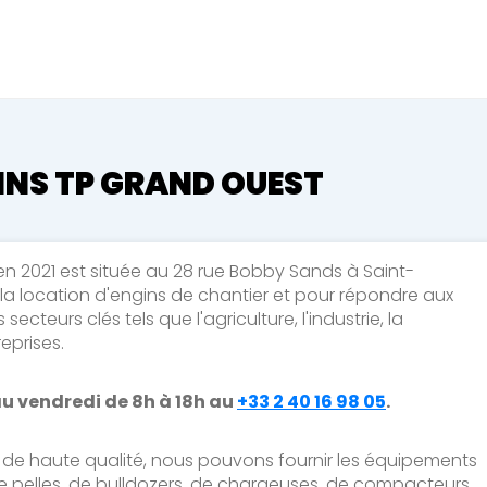
Fermer
ez une réservation en cour
 de réservation en cours
INS TP GRAND OUEST
s
n 2021 est située au 28 rue Bobby Sands à Saint-
ur la location d'engins de chantier et pour répondre aux
 & Compacteurs
cteurs clés tels que l'agriculture, l'industrie, la
eprises.
s
au vendredi de 8h à 18h au
+33 2 40 16 98 05
.
r de haute qualité, nous pouvons fournir les équipements
e pelles, de bulldozers, de chargeuses, de compacteurs