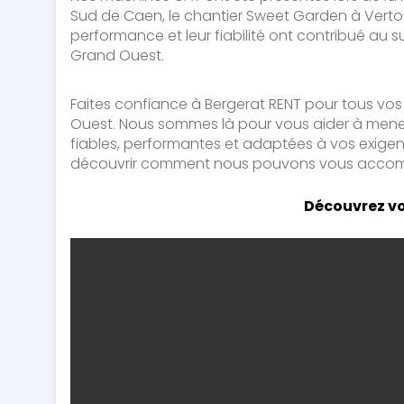
Sud de Caen, le chantier Sweet Garden à Vertou
performance et leur fiabilité ont contribué au 
Grand Ouest.
Faites confiance à Bergerat RENT pour tous vos
Ouest. Nous sommes là pour vous aider à mener
fiables, performantes et adaptées à vos exig
découvrir comment nous pouvons vous accompa
Découvrez vo