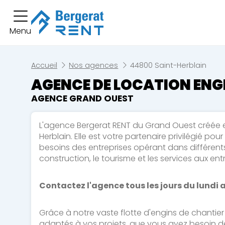
Vous av
Menu
Location courte durée
Vous n'avez pas
Location longue durée
Accueil
Nos agences
44800 Saint-Herblain
AGENCE DE LOCATION ENG
Engins
AGENCE GRAND OUEST
Pelles
Chargeuse
L'agence Bergerat RENT du Grand Ouest créée e
Herblain. Elle est votre partenaire privilégié po
Bulldozers
Niveleuses
besoins des entreprises opérant dans différents se
construction, le tourisme et les services aux entr
Tombereaux
Equipement
Contactez l'agence tous les jours du lundi 
Secteurs d'activité
Grâce à notre vaste flotte d'engins de chantie
Bâtiments
Démolition
adaptés à vos projets, que vous ayez besoin d