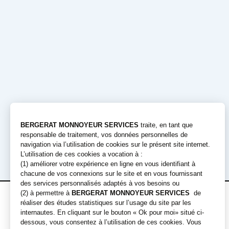
Précédent
Offres de
Engins
location
Pelles