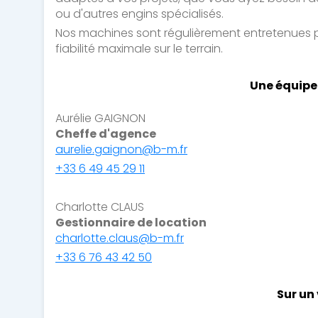
ou d'autres engins spécialisés.
Nos machines sont régulièrement entretenues 
Industrie
Terrasseme
fiabilité maximale sur le terrain.
Une équipe
Mines & Carrières
Environneme
Aurélie GAIGNON
Cheffe d'agence
VRD
aurelie.gaignon@b-m.fr
+33 6 49 45 29 11
Nos agences
Charlotte CLAUS
Qui sommes-nous
Gestionnaire de location
charlotte.claus@b-m.fr
Contactez-nous
+33 6 76 43 42 50
Une filiale Bergerat Monnoyeur
Sur un 