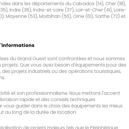
des dans les départements du Calvados (14), Cher (18),
35), Indre (36), Indre-et-Loire (37), Loir-et-Cher (41), Loire-
), Mayenne (53), Morbihan (56), Orne (61), Sarthe (72) et
d'informations
prises du Grand Ouest sont confrontées et nous sommes
 projets. Que vous ayez besoin d'équipements pour des
 des projets industriels ou des opérations touristiques,
ns.
ivité et son professionnalisme. Nous mettons l'accent
 livraison rapide et des conseils techniques
ur vous guider dans le choix des équipements les mieux
t au long de la durée de location.
éalisation de projets majeurs tels que le Périphérique