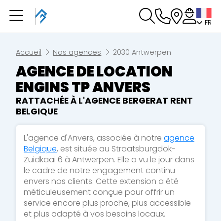
FR
Vous avez une
réservation en cours
Vous n'avez pas de réservation en cours
Accueil
Nos agences
2030 Antwerpen
AGENCE DE LOCATION
ENGINS TP ANVERS
RATTACHÉE À L'AGENCE BERGERAT RENT
BELGIQUE
L'agence d'Anvers, associée à notre
agence
Belgique
,
est située au Straatsburgdok-
Zuidkaai 6 à Antwerpen. Elle a vu le jour dans
le cadre de notre engagement continu
envers nos clients. Cette extension a été
méticuleusement conçue pour offrir un
service encore plus proche, plus accessible
et plus adapté à vos besoins locaux.