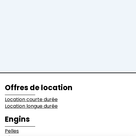
Engins
Pelles
Chargeuses
Niveleuses &
Bulldozers
Compacteurs
Tombereaux
Equipements
Secteurs d'activité
Offres de location
Bâtiments
Démolition
Location courte durée
Location longue durée
Industrie
Terrassement
Engins
Pelles
Environnement et
Mines & Carrières