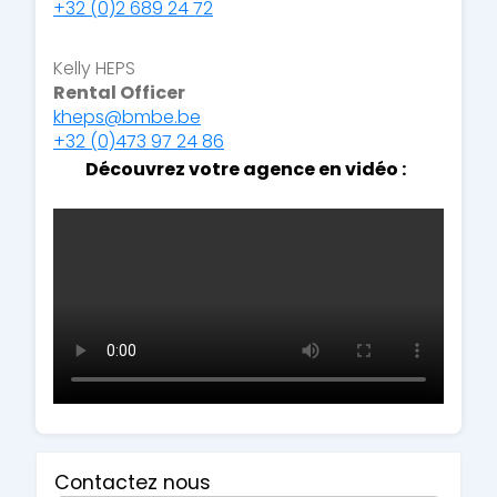
+32
(0)2 689 24 72
Kelly HEPS
Rental Officer
kheps@bmbe.be
+32
(0)473 97 24 86
Découvrez votre agence en vidéo :
Contactez nous